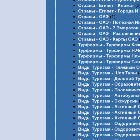
Страны - Египет - Климат
(2
Страны - Египет - Города И
Страны - ОАЭ
(1)
Страны - ОАЭ - Полезная 
Страны - ОАЭ - 7 Эмиратов
Страны - ОАЭ - Развлечени
Страны - ОАЭ - Карты ОАЭ
Турфирмы - Турфирмы Каз
Турфирмы - Турфирмы Н.Ч
Турфирмы - Турфирмы Ниж
Турфирмы - Турфирмы Тат
Виды Туризма - Пляжный 
Виды Туризма - Шоп Туры
(
Виды Туризма - Деловой Т
Виды Туризма - Образоват
Виды Туризма - Паломниче
Виды Туризма - Автобусны
Виды Туризма - Экскурсии
Виды Туризма - Активный 
Виды Туризма - Активный 
Виды Туризма - Активный 
Виды Туризма - Оздоровит
Виды Туризма - Оздоровит
Виды Туризма - Оздоровит