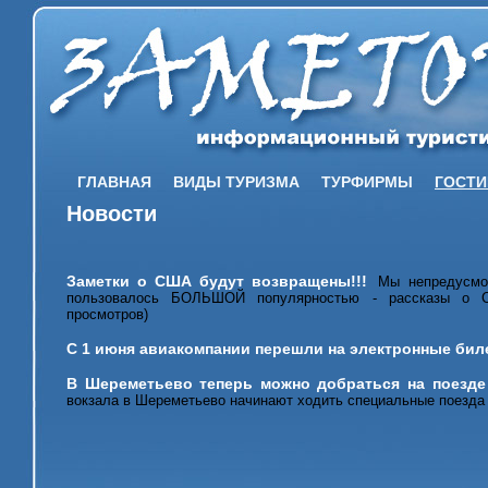
ГЛАВНАЯ
ВИДЫ ТУРИЗМА
ТУРФИРМЫ
ГОСТ
Новости
Заметки о США будут возвращены!!!
Мы непредусмот
пользовалось БОЛЬШОЙ популярностью - рассказы о СШ
просмотров)
С 1 июня авиакомпании перешли на электронные бил
В Шереметьево теперь можно добраться на поезде
вокзала в Шереметьево начинают ходить специальные поезда 