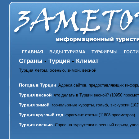
ГЛАВНАЯ
ВИДЫ ТУРИЗМА
ТУРФИРМЫ
ГОСТ
Страны
-
Турция
-
Климат
Турция летом, осенью, зимой, весной
Погода в Турции
Адреса сайтов, предоставляющих информа
Турция весной
что делать в Турции весной? (10956 просмот
Турция зимой
горнолыжные курорты, гольф, экскурсии (102
Турция круглый год
фрагмент статьи (11808 просмотров)
Турция осенью
Спрос на турпутевки в осенний период увел