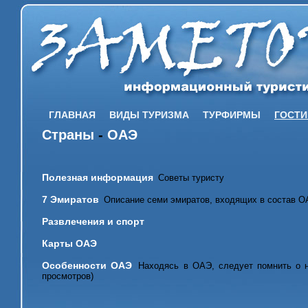
ГЛАВНАЯ
ВИДЫ ТУРИЗМА
ТУРФИРМЫ
ГОСТ
Страны
-
ОАЭ
Полезная информация
Советы туристу
7 Эмиратов
Описание семи эмиратов, входящих в состав 
Развлечения и спорт
Карты ОАЭ
Особенности ОАЭ
Находясь в ОАЭ, следует помнить о н
просмотров)