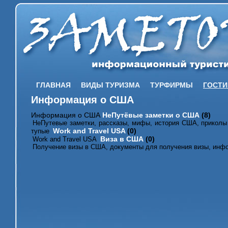
ГЛАВНАЯ
ВИДЫ ТУРИЗМА
ТУРФИРМЫ
ГОСТ
Информация о США
Информация о США
НеПутёвые заметки о США
(8)
НеПутевые заметки, рассказы, мифы, история США, приколы 
Work and Travel USA
(0)
тупые
Виза в США
(0)
Work and Travel USA
Получение визы в США, документы для получения визы, инф