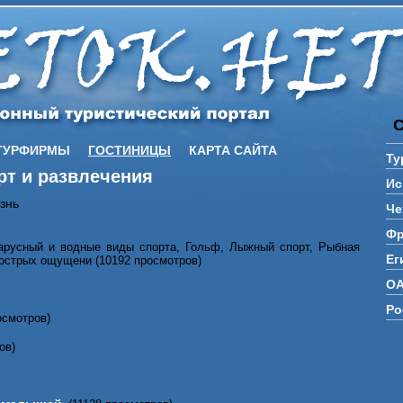
ТУРФИРМЫ
ГОСТИНИЦЫ
КАРТА САЙТА
Ту
рт и развлечения
Ис
знь
Че
Фр
арусный и водные виды спорта, Гольф, Лыжный спорт, Рыбная
Ег
острых ощущени (10192 просмотров)
О
Ро
осмотров)
ов)