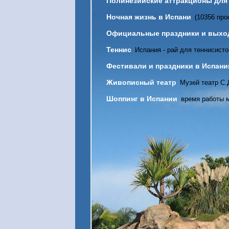
Полинезийские аттракционы дл
Ночная жизнь в Испани
(10356 про
Официальные праздники и выхо
Теннис
Испания - рай для теннисисто
Фестивали и праздники в Испани
Живописный театр
Музей театр С.
Шоппинг в Испании
время работы м