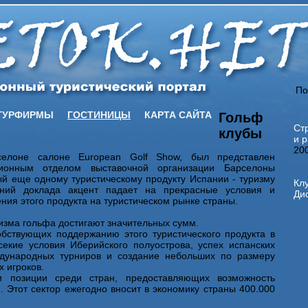
По
ТУРФИРМЫ
ГОСТИНИЦЫ
КАРТА САЙТА
Гольф
Ст
клубы
и 
20
лоне салоне European Golf Show, был представлен
ционным отделом выставочной организации Барселоны
й еще одному туристическому продукту Испании - туризму
Кл
ний доклада акцент падает на прекрасные условия и
Дис
ия этого продукта на туристическом рынке страны.
ризма гольфа достигают значительных сумм.
обствующих поддержанию этого туристического продукта в
секие условия Иберийского полуострова, успех испанских
ждународных турниров и создание небольших по размеру
х игроков.
и позиции среди стран, предоставляющих возможность
 Этот сектор ежегодно вносит в экономику страны 400.000