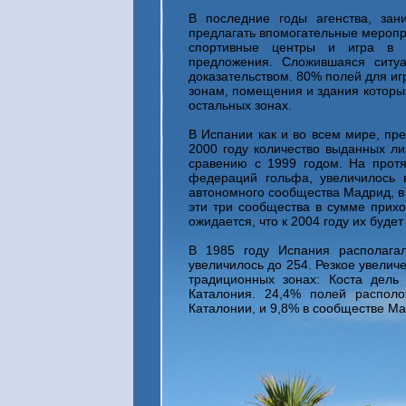
В последние годы агенства, зан
предлагать впомогательные меропри
спортивные центры и игра в г
предложения. Сложившаяся ситу
доказательством. 80% полей для иг
зонам, помещения и здания которы
остальных зонах.
В Испании как и во всем мире, пре
2000 году количество выданных ли
сравению с 1999 годом. На протя
федераций гольфа, увеличилось 
автономного сообщества Мадрид, в 
эти три сообщества в сумме прихо
ожидается, что к 2004 году их буде
В 1985 году Испания располага
увеличилось до 254. Резкое увелич
традиционных зонах: Коста дель
Каталония. 24,4% полей располо
Каталонии, и 9,8% в сообществе М