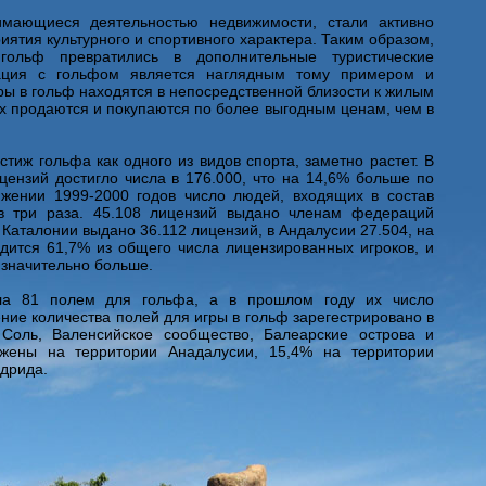
имающиеся деятельностью недвижимости, стали активно
ятия культурного и спортивного характера. Таким образом,
ольф превратились в дополнительные туристические
ация с гольфом является наглядным тому примером и
ры в гольф находятся в непосредственной близости к жилым
х продаются и покупаются по более выгодным ценам, чем в
стиж гольфа как одного из видов спорта, заметно растет. В
цензий достигло числа в 176.000, что на 14,6% больше по
жении 1999-2000 годов число людей, входящих в состав
в три раза. 45.108 лицензий выдано членам федераций
Каталонии выдано 36.112 лицензий, в Андалусии 27.504, на
дится 61,7% из общего числа лицензированных игроков, и
т значительно больше.
ла 81 полем для гольфа, а в прошлом году их число
ение количества полей для игры в гольф зарегестрировано в
 Соль, Валенсийское сообщество, Балеарские острова и
жены на территории Анадалусии, 15,4% на территории
адрида.