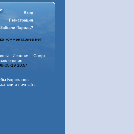
Вход
Регистрация
Забыли Пароль?
ка комментариев нет
раны
-
Испания
-
Спорт
развлечения
08-05-19 10:54
убы Барселоны
котеки и ночный ...