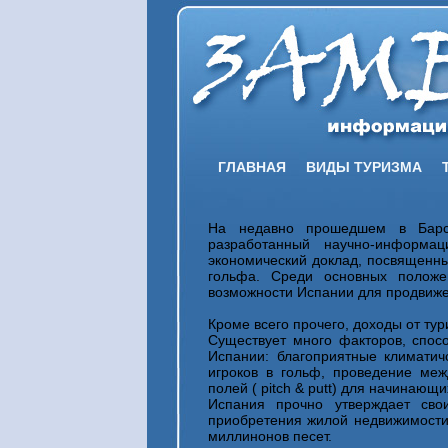
ГЛАВНАЯ
ВИДЫ ТУРИЗМА
На недавно прошедшем в Барсе
разработанный научно-информа
экономический доклад, посвященны
гольфа. Среди основных положе
возможности Испании для продвижен
Кроме всего прочего, доходы от ту
Существует много факторов, спос
Испании: благоприятные климатич
игроков в гольф, проведение ме
полей ( pitch & putt) для начинающи
Испания прочно утверждает сво
приобретения жилой недвижимости.
миллинонов песет.