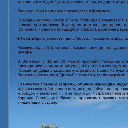
завалена в эти дни букетами красных роз, их дарят кажд
Барселонский Карнавал празднуется в
феврале
.
Праздник Корпус-Кристи ("Тела Господня") отмечается 
великанов и карликов. В день летнего солнцестояния, 
(23 июня), ночью на площадях и улицах Барселоны разжи
24 сентября
отмечается день Мерсе, покровительницы Б
Международный фестиваль Джаза проходит во Дворц
ноябрь
.
В Валенсии
с 12 по 19 марта
проходит "праздник огня
проходят всевозможные ритуалы и шествия в местных кос
Пресвятой Девы с созданием огромного панно из букето
Валенсии, сжиганием "фальи" с танцами, фейерверками,
Севильская Ярмарка (
апрель, обычно через две неде
как сельскохозяйственная ярмарка, но сейчас она превр
корридой и весельем - с 9 вечера и до 7 утра без переры
Коррида Севильской Ярмарки привлекает лучших мата
сильнейших в стране.