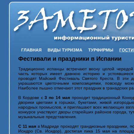
ГЛАВНАЯ
ВИДЫ ТУРИЗМА
ТУРФИРМЫ
ГОСТ
Фестивали и праздники в Испании
Традиционно испанцы встречают весну целой чередой
часть которых имеет давнюю историю и устоявшиеся
проводят Майский Фестиваль Святого Креста. В эти 
украшаются цветочными композициями, повсюду можн
Наиболее пышно отмечают этот праздник в гранадских ра
В Кордове с
3 по 14 мая
проходит традиционный Конкур
дворики цветами в горшках, букетами, живой изгородь
народных промыслов, и приглашают всех желающих взгля
конкурсе участвуют дворы старейших районов города, ту
музыкальные представления.
С 11 мая
в Мадриде проходят грандиозные праздники, п
Исидро (Св. Исидор), достигая пика 15 мая на площ