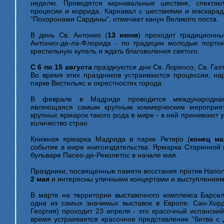
неделю. Проводятся карнавальные шествия, спектак
процесии и коррида. Карнавал с шествиями и маскарад
"Похоронами Сардины", отмечает канун Великого поста.
В день Св. Антонио (
13 июня
) проходит традиционны
Антонио-де-ла-Флорида - по традиции молодые портн
крестильную купель и ждать благоволения святого.
С 6 по 15 августа
празднуются дни Св. Лоренсо, Св. Гаэ
Во время этих праздников устраиваются процессии, на
парке Вистильяс и окрестностях города.
В феврале в Мадриде проводится международная
являющаяся самым крупным коммерческим мероприят
крупных ярмарок такого рода в мире - в ней принимают 
количество стран.
Книжная ярмарка Мадрида в парке Ретиро (
конец ма
событие в мире книгоиздательства. Ярмарка Старинной 
бульваре Пасео-де-Реколетос в начале мая.
Праздники, посвященные памяти восстания против Напол
2 мая
и интересны уличными концертами и выступлениями
В марте на территории выставочного комплекса Барсе
одна из самых значимых выставок в Европе. Сан-Хорд
Георгия) проходит 23 апреля - это красочный испанский
время устраивается красочное представление "битва с 