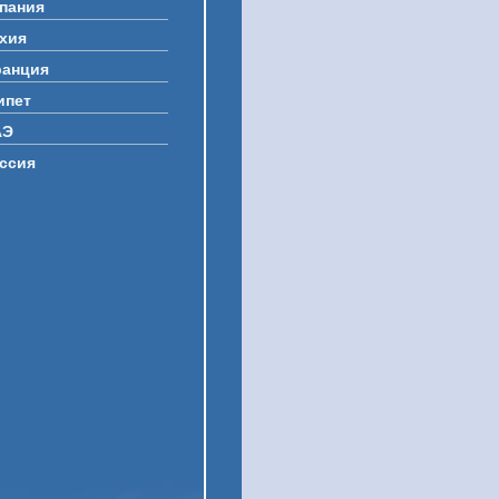
пания
хия
анция
ипет
АЭ
ссия