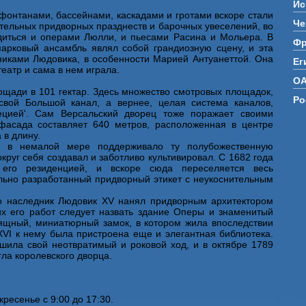
Ис
 фонтанами, бассейнами, каскадами и гротами вскоре стали
Че
тельных придворных празднеств и барочных увеселений, во
иться и операми Люлли, и пьесами Расина и Мольера. В
Фр
парковый ансамбль являл собой грандиозную сцену, и эта
иками Людовика, в особенности Марией Антуанеттой. Она
Ег
еатр и сама в нем играла.
О
ощади в 101 гектар. Здесь множество смотровых площадок,
Ро
свой Большой канал, а вернее, целая система каналов,
ецией'. Сам Версальский дворец тоже поражает своими
фасада составляет 640 метров, расположенная в центре
 в длину.
я в немалой мере поддерживало ту полубожественную
круг себя создавал и заботливо культивировал. С 1682 года
 его резиденцией, и вскоре сюда переселяется весь
льно разработанный придворный этикет с неукоснительным
го наследник Людовик XV нанял придворным архитектором
х его работ следует назвать здание Оперы и знаменитый
изящный, миниатюрный замок, в котором жила впоследствии
VI к нему была пристроена еще и элегантная библиотека.
шила свой неотвратимый и роковой ход, и в октябре 1789
ла королевского дворца.
кресенье с 9:00 до 17:30.