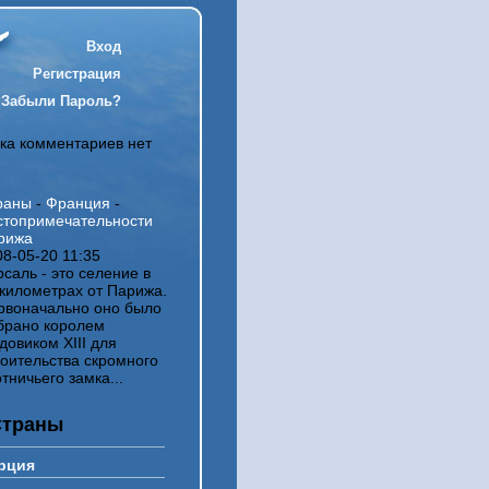
Вход
Регистрация
Забыли Пароль?
ка комментариев нет
раны
-
Франция
-
стопримечательности
рижа
08-05-20 11:35
саль - это селение в
 километрах от Парижа.
рвоначально оно было
брано королем
довиком XIII для
роительства скромного
тничьего замка...
Страны
рция