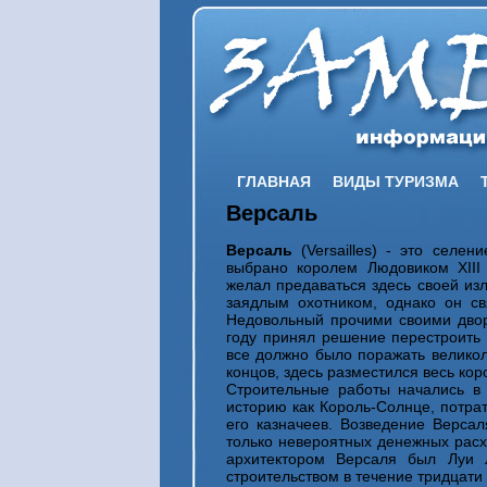
ГЛАВНАЯ
ВИДЫ ТУРИЗМА
Версаль
Версаль
(Versailles) - это селе
выбрано королем Людовиком XIII 
желал предаваться здесь своей изл
заядлым охотником, однако он с
Недовольный прочими своими двор
году принял решение перестроить
все должно было поражать великоле
концов, здесь разместился весь кор
Строительные работы начались в 
историю как Король-Солнце, потрат
его казначеев. Возведение Верса
только невероятных денежных расх
архитектором Версаля был Луи 
строительством в течение тридцати