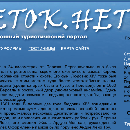
По
ТУРФИРМЫ
ГОСТИНИЦЫ
КАРТА САЙТА
Ст
До
Па
ние в 24 километрах от Парижа. Первоначально оно было
20
для строительства скромного охотничьего замка. Король
Вер
юбленной страсти - охоте. Его сын, Людовик XIV, тоже был
24
вязывал с этим местом куда более честолюбивые планы.
Пе
цами (среди которых были и Лувр, и Тюильри), он в 1660
вы
 Версаль в роскошный дворцово-парковый ансамбль. Здесь
Лю
пием, да и размахом - ведь король хотел, чтобы, в конце
ст
олевский двор.
охо
1661 году. В первые два года Людовик XIV, вошедший в
ил огромные суммы денег, что повлекло за собой протесты
ля продолжалось несколько десятилетий и потребовало не
одов, но и привлечения многих тысяч рабочих рук. Первым
Лево, его сменил Жюль Ардуэн-Мон-сар, руководивший
Ту
 лет. Оформление парков было поручено Андре Лено Тру.