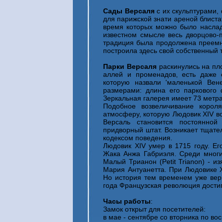
Сады Версаля
с их скульптурами,
для парижской знати ареной блиста
время которых можно было наслад
известном смысле весь дворцово-
традиция была продолжена преемн
построила здесь свой собственный т
Парки Версаля
раскинулись на пл
аллей и променадов, есть даже 
которую назвали 'маленькой Вен
размерами: длина его паркового 
Зеркальная галерея имеет 73 метра
Подобное возвеличивание корол
атмосферу, которую Людовик XIV во
Версаль становится постоянной
придворный штат. Возникает тщате
кодексом поведения.
Людовик XIV умер в 1715 году. Е
Жака Анжа Габриэля. Среди многи
Малый Трианон (Petit Trianon) - 
Мария Антуанетта. При Людовике X
Но история тем временем уже вер
года Французская революция достиг
Часы работы
:
Замок открыт для посетителей:
в мае - сентябре со вторника по вос