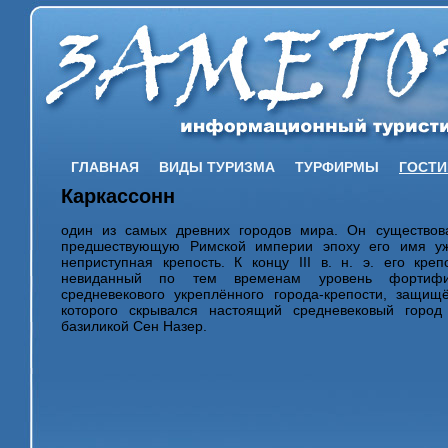
ГЛАВНАЯ
ВИДЫ ТУРИЗМА
ТУРФИРМЫ
ГОСТ
Каркассонн
один из самых древних городов мира. Он существов
предшествующую Римской империи эпоху его имя уж
неприступная крепость. К концу III в. н. э. его кр
невиданный по тем временам уровень фортифи
средневекового укреплённого города-крепости, защищ
которого скрывался настоящий средневековый горо
базиликой Сен Назер.