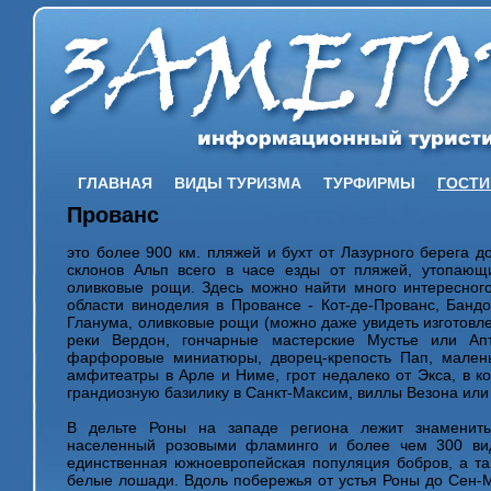
ГЛАВНАЯ
ВИДЫ ТУРИЗМА
ТУРФИРМЫ
ГОСТ
Прованс
это более 900 км. пляжей и бухт от Лазурного берега д
склонов Альп всего в часе езды от пляжей, утопающ
оливковые рощи. Здесь можно найти много интересног
области виноделия в Провансе - Кот-де-Прованс, Бандо
Гланума, оливковые рощи (можно даже увидеть изготовл
реки Вердон, гончарные мастерские Мустье или Ап
фарфоровые миниатюры, дворец-крепость Пап, мален
амфитеатры в Арле и Ниме, грот недалеко от Экса, в к
грандиозную базилику в Санкт-Максим, виллы Везона или 
В дельте Роны на западе региона лежит знамениты
населенный розовыми фламинго и более чем 300 вид
единственная южноевропейская популяция бобров, а т
белые лошади. Вдоль побережья от устья Роны до Сен-