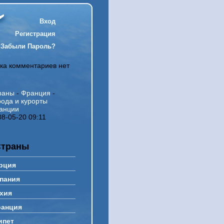
Вход
Регистрация
Забыли Пароль?
ка комментариев нет
раны
-
Франция
-
рода и курорты
анции
08-05-20 09:11
Страны
рция
пания
хия
анция
ипет