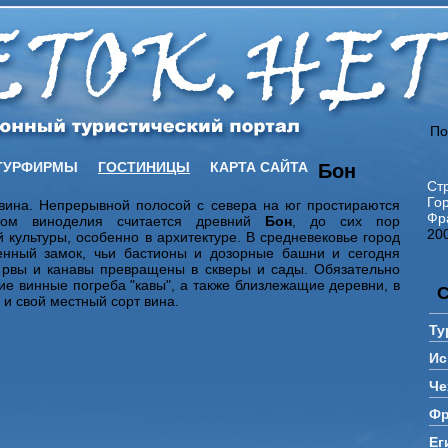
По
ТУРФИРМЫ
ГОСТИНИЦЫ
КАРТА САЙТА
Бон
Ст
Го
вина. Непрерывной полосой с севера на юг простираются
Фр
тром виноделия считается древний
Бон
, до сих пор
20
культуры, особенно в архитектуре. В средневековье город
енный замок, чьи бастионы и дозорные башни и сегодня
о рвы и канавы превращены в скверы и сады. Обязательно
ие винные погреба "кавы", а также близлежащие деревни, в
 и свой местный сорт вина.
Ту
Ис
Че
Фр
Ег