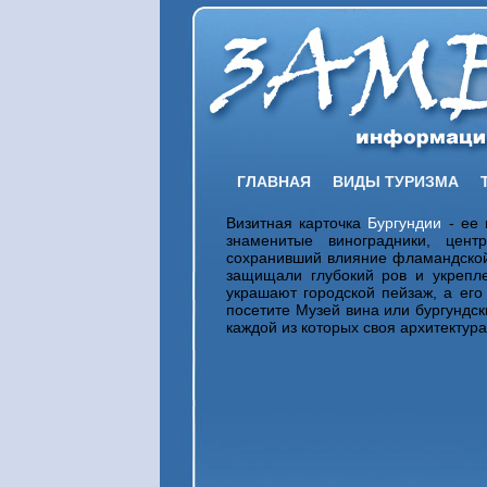
ГЛАВНАЯ
ВИДЫ ТУРИЗМА
Визитная карточка
Бургундии
- ее 
знаменитые виноградники, цен
сохранивший влияние фламандской 
защищали глубокий ров и укрепл
украшают городской пейзаж, а ег
посетите Музей вина или бургундск
каждой из которых своя архитектура