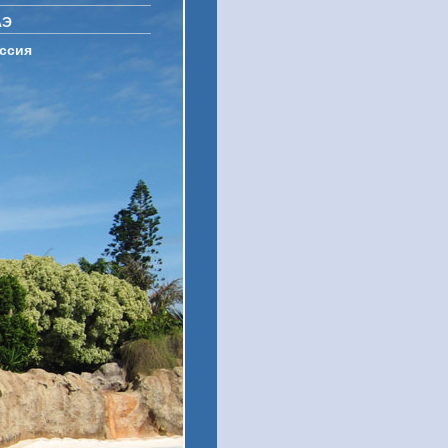
АЭ
ссия