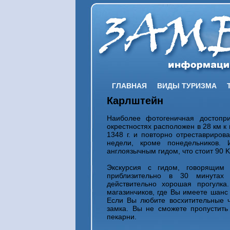
ГЛАВНАЯ
ВИДЫ ТУРИЗМА
Карлштейн
Наиболее фотогеничная достопр
окрестностях расположен в 28 км к
1348 г. и повторно отреставриров
недели, кроме понедельников. 
англоязычным гидом, что стоит 90 K
Экскурсия с гидом, говорящим
приблизительно в 30 минутах
действительно хорошая прогулка
магазинчиков, где Вы имеете шанс 
Если Вы любите восхитительные ч
замка. Вы не сможете пропустить 
пекарни.