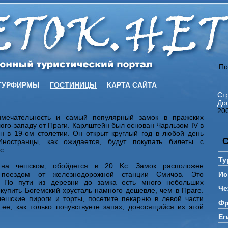
По
ТУРФИРМЫ
ГОСТИНИЦЫ
КАРТА САЙТА
Ст
До
20
имечательность и самый популярный замок в пражских
 юго-западу от Праги. Карлштейн был основан Чарльзом IV в
ан в 19-ом столетии. Он открыт круглый год в любой день
Иностранцы, как ожидается, будут покупать билеты с
c.
Ту
 на чешском, обойдется в 20 Kc. Замок расположен
 поездом от железнодорожной станции Смичов. Это
Ис
. По пути из деревни до замка есть много небольших
Че
купить Богемский хрусталь намного дешевле, чем в Праге.
ешские пироги и торты, посетите пекарню в левой части
Фр
ее, как только почувствуете запах, доносящийся из этой
Ег