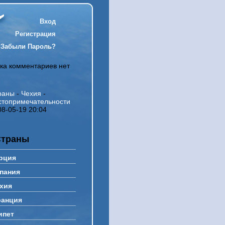
Вход
Регистрация
Забыли Пароль?
ка комментариев нет
раны
-
Чехия
-
стопримечательности
08-05-19 20:04
Страны
рция
пания
хия
анция
ипет