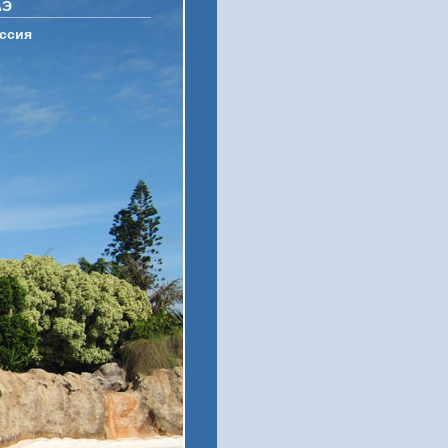
АЭ
ссия