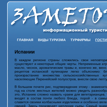
ГЛАВНАЯ
ВИДЫ ТУРИЗМА
ТУРФИРМЫ
ГОСТ
Испании
В каждом регионе страны сложились свои неповтор
существуют и некоторые общие черты. Непременные атри
масло, чеснок, ароматические травы и, конечно же, вин
рецептов испанской кулинарии легко объяснимо: бл
произрастанию множества сельскохозяйственных ку
населяющие Пиренейский полуостров, внесли свою лепту 
В большом почете рис, подтверждение этому - знаменита
год на столе местных жителей можно увидеть разнооб
это, Испанию сложно назвать «раем для вегетарианцев, 
входят в состав почти любого блюда, порой - в самы
славится своими колбасными изделиями и особенно вяле
свиней. Здесь производят неплохие сыры. Самый знаме