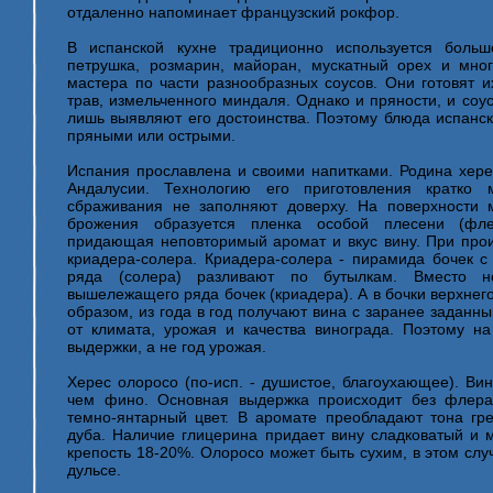
отдаленно напоминает французский рокфор.
В испанской кухне традиционно используется больш
петрушка, розмарин, майоран, мускатный орех и мног
мастера по части разнообразных соусов. Они готовят и
трав, измельченного миндаля. Однако и пряности, и соу
лишь выявляют его достоинства. Поэтому блюда испанск
пряными или острыми.
Испания прославлена и своими напитками. Родина херес
Андалусии. Технологию его приготовления кратко 
сбраживания не заполняют доверху. На поверхности м
брожения образуется пленка особой плесени (фл
придающая неповторимый аромат и вкус вину. При прои
криадера-солера. Криадера-солера - пирамида бочек с 
ряда (солера) разливают по бутылкам. Вместо 
вышележащего ряда бочек (криадера). А в бочки верхнег
образом, из года в год получают вина с заранее заданн
от климата, урожая и качества винограда. Поэтому на
выдержки, а не год урожая.
Херес олоросо (по-исп. - душистое, благоухающее). Вин
чем фино. Основная выдержка происходит без флера
темно-янтарный цвет. В аромате преобладают тона гр
дуба. Наличие глицерина придает вину сладковатый и 
крепость 18-20%. Олоросо может быть сухим, в этом слу
дульсе.