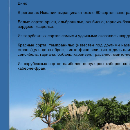
Вино
В регионах Испании выращивают около 90 сортов виногр
Белые сорта: арьен, альбранильо, альбильо, гарнача-бла
вердехо, ксарельо.
Из зарубежных сортов самыми удачными оказались шардо
Красные сорта: темпранильо (известен под другими назв
страны),уль-де-льебрес, тинто-фино или тинто-дель-паи
сенсибель, гарнача, бобаль, кариньен, грасьяно, манто-н
Из зарубежных сортов наиболее популярны каберне-сови
каберне-фран.