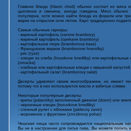
Главное блюдо (hlavni chod) обычно состоит из мяса 
цыпленок и свинина, иногда говядина. Мясо обычно
популярна, хотя можно найти блюда из форели или тре
жарки на открытом огне летом. Карп традиционно подаетс
Самые обычные гарниры:
- вареный картофель (varene brambory)
- жареный картофель (opekane brambory)
- картофельное пюре (bramborova kase)
- Французское жаркое (bramborove hranolky)
- рис (ryze)
- клецки из хлеба (houskove knedliky) или картофельные 
(omacka)
- хлебные или картофельные клецки с квашеной капустой (
- картофельный салат (bramborovy salat)
Десерты удивляют своим многообразием, но имеют т
потому что в них используются масло и взбитые сливки.
Некоторые популярные десерты:
- крепы (palacinky) заполненный джемом (dzem) или земл
- черничные клецки (boruvkove knedliky)
- слоеный рулет с яблоками (jablecny zavin)
- мороженое с фруктами (zmrzlinovy pohar)
Чешская пища часто сопровождается национальным нап
Вы не в настроении для питья пива, Вы можете попить 