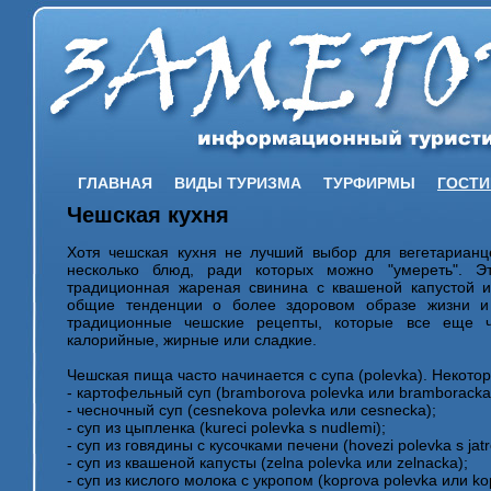
ГЛАВНАЯ
ВИДЫ ТУРИЗМА
ТУРФИРМЫ
ГОСТ
Чешская кухня
Хотя чешская кухня не лучший выбор для вегетарианц
несколько блюд, ради которых можно "умереть". Э
традиционная жареная свинина с квашеной капустой и
общие тенденции о более здоровом образе жизни и
традиционные чешские рецепты, которые все еще ч
калорийные, жирные или сладкие.
Чешская пища часто начинается с супа (polevka). Некот
- картофельный суп (bramborova polevka или bramboracka
- чесночный суп (cesnekova polevka или cesnecka);
- суп из цыпленка (kureci polevka s nudlemi);
- суп из говядины с кусочками печени (hovezi polevka s jatr
- суп из квашеной капусты (zelna polevka или zelnacka);
- суп из кислого молока с укропом (koprova polevka или ko