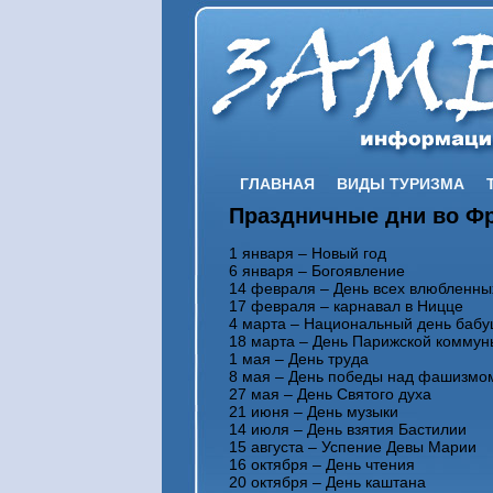
ГЛАВНАЯ
ВИДЫ ТУРИЗМА
Праздничные дни во Ф
1 января – Новый год
6 января – Богоявление
14 февраля – День всех влюбленны
17 февраля – карнавал в Ницце
4 марта – Национальный день бабу
18 марта – День Парижской коммун
1 мая – День труда
8 мая – День победы над фашизмо
27 мая – День Святого духа
21 июня – День музыки
14 июля – День взятия Бастилии
15 августа – Успение Девы Марии
16 октября – День чтения
20 октября – День каштана