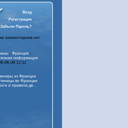
Вход
Регистрация
Забыли Пароль?
ка комментариев нет
раны
-
Франция
-
лезная информация
08-06-08 12:11
вениры из Франции
стиницы во Франции
оги и правила дв...