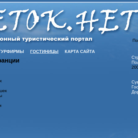
По
ТУРФИРМЫ
ГОСТИНИЦЫ
КАРТА САЙТА
Ст
ранции
По
20
х
Су
Го
шек
Дор
ы
м