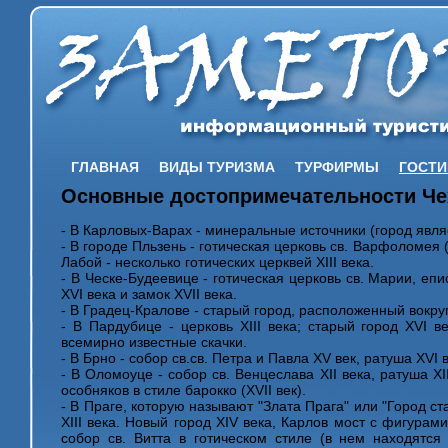
ГЛАВНАЯ
ВИДЫ ТУРИЗМА
ТУРФИРМЫ
ГОСТ
Основные достопримечательности Че
- В Карловых-Варах - минеральные источники (город явл
- В городе Пльзень - готическая церковь св. Варфоломея (XI
Лабой - несколько готических церквей XIII века.
- В Ческе-Будеевице - готическая церковь св. Марии, епи
XVI века и замок XVII века.
- В Градец-Кралове - старый город, расположенный вокруг
- В Пардубице - церковь XIII века; старый город XVI в
всемирно известные скачки.
- В Брно - собор св.св. Петра и Павла XV век, ратуша XVI 
- В Оломоуце - собор св. Венцеслава XII века, ратуша XI
особняков в стиле барокко (XVII век).
- В Праге, которую называют "Злата Прага" или "Город с
XIII века. Новый город XIV века, Карлов мост с фигурами
собор св. Витта в готическом стиле (в нем находятся