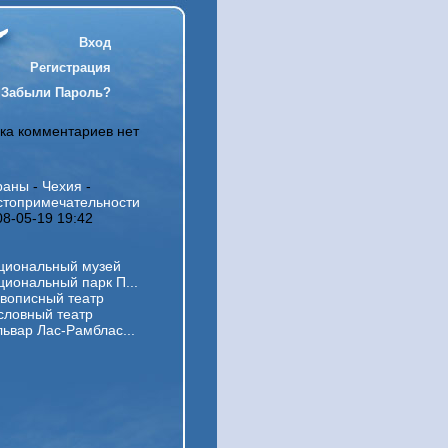
Вход
Регистрация
Забыли Пароль?
ка комментариев нет
раны
-
Чехия
-
стопримечательности
08-05-19 19:42
циональный музей
циональный парк П...
вописный театр
словный театр
львар Лас-Рамблас...