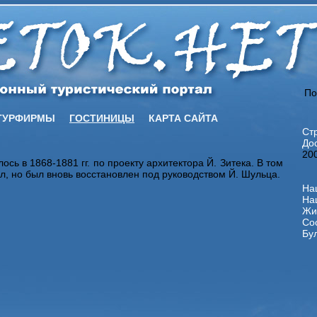
По
ТУРФИРМЫ
ГОСТИНИЦЫ
КАРТА САЙТА
Ст
До
20
сь в 1868-1881 гг. по проекту архитектора Й. Зитека. В том
ел, но был вновь восстановлен под руководством Й. Шульца.
На
На
Жи
Со
Бу