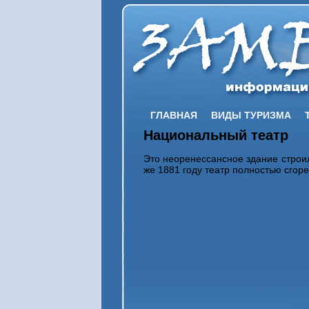
ГЛАВНАЯ
ВИДЫ ТУРИЗМА
Национальный театр
Это неоренессансное здание строило
же 1881 году театр полностью сгор