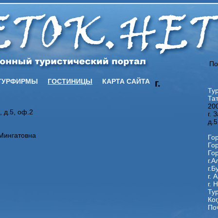
По
ТУРФИРМЫ
ГОСТИНИЦЫ
КАРТА САЙТА
г.
Ту
Та
20
, д.5, оф.2
г. 
д.5
Мингатовна
Го
Го
Го
г.А
г.Б
г. 
г. 
Ту
Ког
По