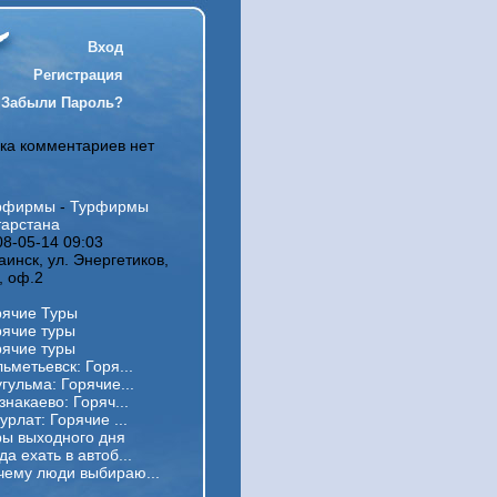
Вход
Регистрация
Забыли Пароль?
ка комментариев нет
рфирмы
-
Турфирмы
тарстана
08-05-14 09:03
Заинск, ул. Энергетиков,
, оф.2
рячие Туры
рячие туры
рячие туры
льметьевск: Горя...
угульма: Горячие...
Азнакаево: Горяч...
Нурлат: Горячие ...
ры выходного дня
да ехать в автоб...
чему люди выбираю...