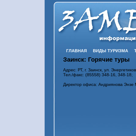
ГЛАВНАЯ
ВИДЫ ТУРИЗМА
Заинск: Горячие туры
Адрес: РТ, г. Заинск, ул. Энергетиков
Тел./факс: (85558) 348-16, 348-18;
Директор офиса: Андриянова Энзе 