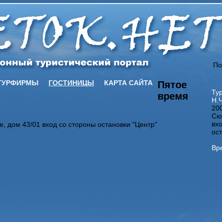
По
ТУРФИРМЫ
ГОСТИНИЦЫ
КАРТА САЙТА
Пятое
Ту
время
Н.
20
Сю
вх
, дом 43/01 вход со стороны остановки "Центр"
ос
Вр