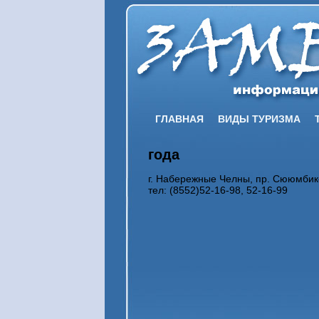
ГЛАВНАЯ
ВИДЫ ТУРИЗМА
года
г. Набережные Челны, пр. Сююмбике
тел: (8552)52-16-98, 52-16-99