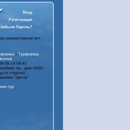
Вход
Регистрация
Забыли Пароль?
ка комментариев нет
рфирмы
-
Турфирмы
Челнов
08-05-14 08:47
юмбике пр., дом 43/01
од со стороны
тановки "Центр"
емя-тур