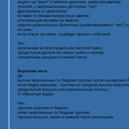
акцент на "верх" (глубокое декольте, яркая расцветка);
темный, с вертикальными деталями "низ";
драпировка по диагонали;
вставки по бокам контрастных цветов;
утягивающие вставки на животе;
широко разнесенные бретельки (уравновешивают "низ") 
на шее;
если плечи не узкие, подойдет фасон с юбочкой.
Нет:
купальники из блестящей или светлой ткани;
продольные детали на линии талии и пояски;
поперечные рисунки в нижней части.
Короткие ноги
Да:
высоко вырезанные по бедрам трусики (если неширокие б
если бедра широкие - трусики со средней высоты вырезом
продольный рисунок или вертикальные полосы.
V- образный вырез.
Нет:
трусики-шортики и бикини;
низко вырезанные по бедрам трусики;
горизонтальные линии в нижней части купальника.