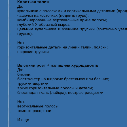
Короткая талия
Да:
купальники с полосками и вертикальными деталями (про
чашечки на косточках (поднять грудь);
комбинированные вертикальные яркие полосы;
глубокий У-образный вырез;
цельные купальники и узенькие трусики (зрительно уве
грудью).
Нет:
горизонтальные детали на линии талии, пояски;
широкие трусики.
Высокий рост + излишняя худощавость
Да:
бикини;
бюстгальтер на широких бретельках или без них;
трусики-шортики;
яркие горизонтальные полосы и детали;
блестящая ткань (лайкра), пестрые расцветки.
Нет:
вертикальные полосы;
темные расцветки.
И еще...