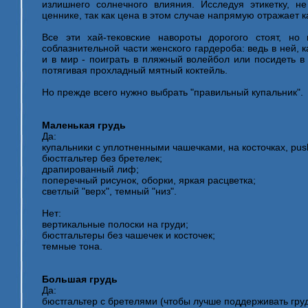
излишнего солнечного влияния. Исследуя этикетку, н
ценнике, так как цена в этом случае напрямую отражает к
Все эти хай-тековские навороты дорогого стоят, но
соблазнительной части женского гардероба: ведь в ней, ка
и в мир - поиграть в пляжный волейбол или посидеть в
потягивая прохладный мятный коктейль.
Но прежде всего нужно выбрать "правильный купальник".
Маленькая грудь
Да:
купальники с уплотненными чашечками, на косточках, рus
бюстгальтер без бретелек;
драпированный лиф;
поперечный рисунок, оборки, яркая расцветка;
светлый "верх", темный "низ".
Нет:
вертикальные полоски на груди;
бюстгальтеры без чашечек и косточек;
темные тона.
Большая грудь
Да:
бюстгальтер с бретелями (чтобы лучше поддерживать груд