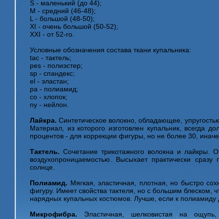
S - маленький (до 44);
М - средний (46-48);
L - большой (48-50);
XI - очень большой (50-52);
XXI - от 52-го.
Условные обозначения состава ткани купальника:
tас - тактель;
реs - полиэстер;
sр - спандекс;
еl - эластан;
ра - полиамид;
со - хлопок;
nу - нейлон.
Лайкра.
Синтетическое волокно, обладающее, упругостью
Материал, из которого изготовлен купальник, всегда д
процентов - для коррекции фигуры, но не более 30, иначе
Тактель.
Сочетание трикотажного волокна и лайкры. От
воздухопроницаемостью. Высыхает практически сразу п
солнце.
Полиамид.
Мягкая, эластичная, плотная, но быстро со
фигуру. Имеет свойства тактеля, но с большим блеском, 
нарядных купальных костюмов. Лучше, если к полиамиду 
Микрофибра.
Эластичная, шелковистая на ощупь,