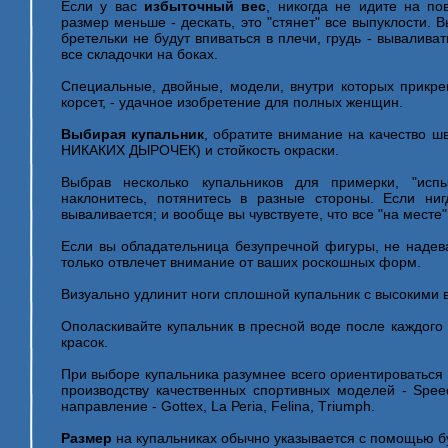
Если у вас
избыточный вес
, никогда не идите на по
размер меньше - дескать, это "стянет" все выпуклости. 
бретельки не будут впиваться в плечи, грудь - вываливат
все складочки на боках.
Специальные, двойные, модели, внутри которых прикр
корсет, - удачное изобретение для полных женщин.
Выбирая купальник
, обратите внимание на качество ш
НИКАКИХ ДЫРОЧЕК) и стойкость окраски.
Выбрав несколько купальников для примерки, "испы
наклонитесь, потянитесь в разные стороны. Если ни
вываливается; и вообще вы чувствуете, что все "на месте"
Если вы обладательница безупречной фигуры, не надева
только отвлечет внимание от ваших роскошных форм.
Визуально удлинит ноги сплошной купальник с высокими 
Ополаскивайте купальник в пресной воде после каждого 
красок.
При выборе купальника разумнее всего ориентироваться
производству качественных спортивных моделей - Spee
направление - Gottех, Lа Реriа, Felina, Тriumph.
Размер
на купальниках обычно указывается с помощью б