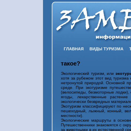
ГЛАВНАЯ
ВИДЫ ТУРИЗМА
такое?
Экологический туризм, или
экотур
хотя за рубежом этот вид туризма 
нетронутой природой. Основной п
среде. При экотуризме путешеств
(велосипеды, безмоторные лодки), 
ягоды, лекарственные растение
экологически безвредных материал
Экотуризм классифицируют по неск
пешеходный, лыжный, конный, вел
местности).
Экологические маршруты в основн
Путешественники знакомятся с ок
за животными в их естественной ср