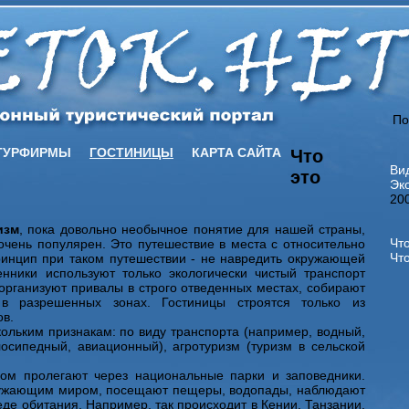
По
ТУРФИРМЫ
ГОСТИНИЦЫ
КАРТА САЙТА
Что
Ви
это
Эк
20
изм
, пока довольно необычное понятие для нашей страны,
Что
очень популярен. Это путешествие в места с относительно
Что
ринцип при таком путешествии - не навредить окружающей
енники используют только экологически чистый транспорт
организуют привалы в строго отведенных местах, собирают
 в разрешенных зонах. Гостиницы строятся только из
ов.
ольким признакам: по виду транспорта (например, водный,
осипедный, авиационный), агротуризм (туризм в сельской
ом пролегают через национальные парки и заповедники.
ружающим миром, посещают пещеры, водопады, наблюдают
еде обитания. Например, так происходит в Кении, Танзании,