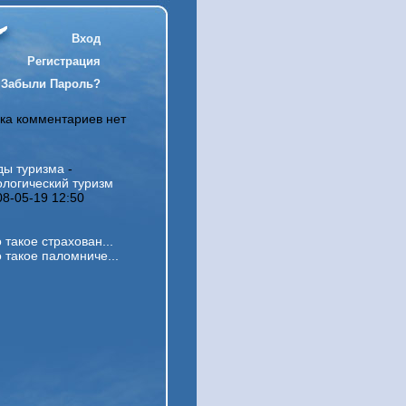
Вход
Регистрация
Забыли Пароль?
ка комментариев нет
ды туризма
-
ологический туризм
08-05-19 12:50
 такое страхован...
 такое паломниче...