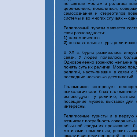
по святым местам и религиоз-ным
цере-мониях, помолиться, соверш
самосознания и стереотипов пов
системы и во многих случаях -- од
Религиозный туризм является сост
свои разновидности:
1)
паломничество
2)
познавательные туры религиозно
В XX в. бурно развивалась индус
связи. У людей появилось больш
Одновременно возникло желание пр
понять суть их религии. Можно пре
религий, насту-пившим в связи с
последние несколько десятилетий.
Паломников интересует непосред
психологическая база паломническ
испове-дуют ту религию, святым 
посещение музеев, выставок для 
интересны.
Религиозные туристы и в первую 
возникает потребность совершить н
обыч-ной среды их проживания. Л
мотивами: помолиться, решить ли
школу и систему ценностей, познак