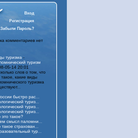
Вход
Регистрация
Забыли Пароль?
ка комментариев нет
ды туризма
-
ломнический туризм
08-05-14 20:01
колько слов о том, что
 такое, какие виды
ломнического туризма
ествуют...
оссии быстро рас...
логический туриз...
логический туриз...
логический туриз...
 это такое?
чем смысл паломни...
 такое страхован...
разовательный тур...