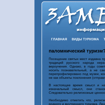
ГЛАВНАЯ
ВИДЫ ТУРИЗМА
паломнический туризм
Посещение святых мест издавна п
традиций русского народа нер
вероучения. Однако, в годы сове
носить познавательный, а не са
перепрофилировано под музеи, конц
не как объекты поклонения (отправл
В настоящее время смысл и наз
изначальный смысл, они стано
Следовательно религиозные ценност
Необходимо отметить что, религ
родного и внутреннего туризма. Лю