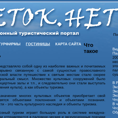
По
ТУРФИРМЫ
ГОСТИНИЦЫ
КАРТА САЙТА
Что
Ви
такое
Па
?
20
нес
это
редставляло собой одну из наиболее важных и почитаемых
па
азрывно связанную с самой сущностью православного
сущ
тской власти путешествие к святым местам стало скорее
кральный смысл. Множество культовых сооружений было
В Р
ертные залы и т.п., и следовательно они стали выступать
Эко
ения культа), а как объекты туризма.
Эко
Эко
начение многих культовых объектов приобретает свой
Что
вятся объектами поклонения и объектами познания.
В 
и - это часть культурного наследия и объекты туризма.
Что
Об
иозный туризм играет большую роль в системе междуна-
ди отправляются в паломни-ческие и экскурсионные поездки