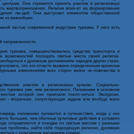
 центрам. Они стремятся принять участие в религиозных
ить жертвоприношения. Религия влия-ет на формирование
едения лю-дей. Она выступает элементом общественной
ним из важнейших.
авной частью современной индустрии туризма. У него есть
й направленности.
трия туризма, совершенствовались средства транспорта и
е возможностей посещать святые места своей религии.
иобщиться к духовным достижениям народов других стран,
дположить, что это отчасти вызвано определенным кризисом
 бурными изменениями всех сторон жизни че-ловечества в
ственное участие в религиозных культах. Социально-
ого туризма уже, чем религиозного. Паломники в основном
местам которой они приехали покло-ниться. Экскурсии,
них - вторичная, сопутствующая задача или вообще мало
очередь паломники пускаются в путешествие, когда у них
ечто большее, чем обычные культовые действия в условиях
юди отправляются в поездки по святым местам с разными
чные проблемы, найти себе подходящую религию, духовную
омиться с культурным наследием страны.