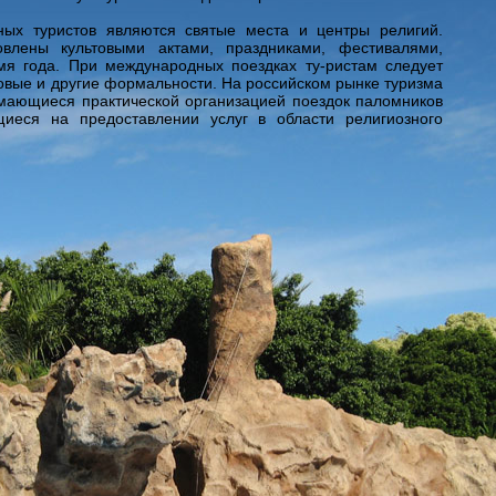
ных туристов являются святые места и центры религий.
влены культовыми актами, праздниками, фестивалями,
я года. При международных поездках ту-ристам следует
овые и другие формальности. На российском рынке туризма
ающиеся практической организацией поездок паломников
щиеся на предоставлении услуг в области религиозного