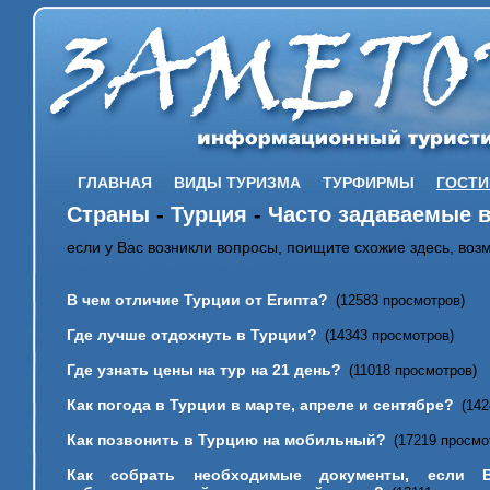
ГЛАВНАЯ
ВИДЫ ТУРИЗМА
ТУРФИРМЫ
ГОСТ
Страны
-
Турция
-
Часто задаваемые 
если у Вас возникли вопросы, поищите схожие здесь, возмо
В чем отличие Турции от Египта?
(12583 просмотров)
Где лучше отдохнуть в Турции?
(14343 просмотров)
Где узнать цены на тур на 21 день?
(11018 просмотров)
Как погода в Турции в марте, апреле и сентябре?
(14
Как позвонить в Турцию на мобильный?
(17219 просмо
Как собрать необходимые документы, если 