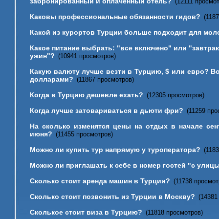
забронированный и оплаченный отель?
(12111 просмо
Каковы профессиональные обязанности гидов?
(118
Какой из курортов Турции больше подходит для мо
Какое питание выбрать: "все включено" или "завтрак
ужин"?
(10941 просмотров)
Какую валюту лучше везти в Турцию, $ или евро? В
долларами?
(11867 просмотров)
Когда в Турцию дешевле ехать?
(12305 просмотров)
Когда лучше затовариваться в дьюти фри?
(11259 про
На сколько изменятся цены на отдых в начале сен
июня?
(11455 просмотров)
Можно ли купить тур напрямую у туроператора?
(118
Можно ли приглашать к себе в номер гостей "с улиц
Сколько стоит аренда машин в Турции?
(11738 просмот
Сколько стоит позвонить из Турции в Москву?
(14381
Сколькое стоит виза в Турцию?
(11818 просмотров)