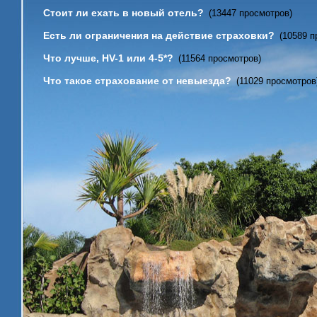
Стоит ли ехать в новый отель?
(13447 просмотров)
Есть ли ограничения на действие страховки?
(10589 п
Что лучше, HV-1 или 4-5*?
(11564 просмотров)
Что такое страхование от невыезда?
(11029 просмотров