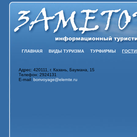
ГЛАВНАЯ
ВИДЫ ТУРИЗМА
ТУРФИРМЫ
ГОСТ
Адрес: 420111, г. Казань, Баумана, 15
Телефон: 2924131
E-mail:
bonvoyage@elemte.ru