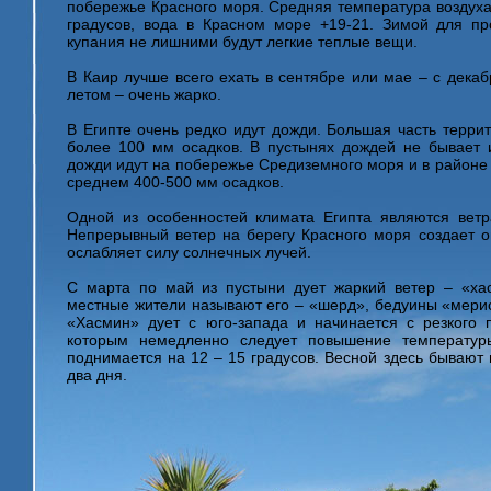
побережье Красного моря. Средняя температура воздуха 
градусов, вода в Красном море +19-21. Зимой для пр
купания не лишними будут легкие теплые вещи.
В Каир лучше всего ехать в сентябре или мае – с дека
летом – очень жарко.
В Египте очень редко идут дожди. Большая часть террит
более 100 мм осадков. В пустынях дождей не бывает и
дожди идут на побережье Средиземного моря и в районе 
среднем 400-500 мм осадков.
Одной из особенностей климата Египта являются ветр
Непрерывный ветер на берегу Красного моря создает 
ослабляет силу солнечных лучей.
С марта по май из пустыни дует жаркий ветер – «хас
местные жители называют его – «шерд», бедуины «мерис
«Хасмин» дует с юго-запада и начинается с резкого 
которым немедленно следует повышение температуры
поднимается на 12 – 15 градусов. Весной здесь бывают 
два дня.