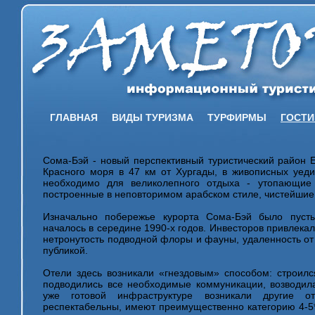
ГЛАВНАЯ
ВИДЫ ТУРИЗМА
ТУРФИРМЫ
ГОСТ
Сома-Бэй - новый перспективный туристический район 
Красного моря в 47 км от Хургады, в живописных уедин
необходимо для великолепного отдыха - утопающие
построенные в неповторимом арабском стиле, чистейшие
Изначально побережье курорта Сома-Бэй было пуст
началось в середине 1990-х годов. Инвесторов привлека
нетронутость подводной флоры и фауны, удаленность от
публикой.
Отели здесь возникали «гнездовым» способом: строилс
подводились все необходимые коммуникации, возводила
уже готовой инфраструктуре возникали другие 
респектабельны, имеют преимущественно категорию 4-5*