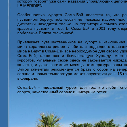
котором говорят уже сами названия управляющих цепоч
LE MERIDIEN.
Особенностью курорта Сома-Бэй является то, что р
пустынном берегу, поблизости нет никаких населенных 
дискотеки находятся только на территории самого оте
красота пустыни и гор. В Сома-Бэй в 2001 году отк
побережье Египта гольф-клуб.
Привлекает путешественников на курорт и изысканная
мира коралловых рифов. Любители подводного плавани
мира найдут в Сома-Бэй все необходимое для своего удо
Сома-Бэй, также как и близлежащую Хургаду, можно
курортов, купальный сезон здесь не закрывается никогд
за лето, и даже в зимние месяцы температура воды не
Зимой клиентам рекомендуется брать с собой на вечер
солнца и ночью температура может опускаться до + 15 г
в феврале.
Сома-Бэй – идеальный курорт для тех, кто любит сп
спорта, качественный сервис и шикарные отели.