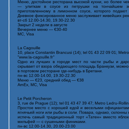
Меню, достойное ресторана высокой кухни, но более ч
— улиткам в соусе из петрушки на тончайшем зо
приготовленному в лимонном соусе, которого подаю
Дневное фиксированное меню заслуживает живейших ре
вт-сб 12.00-14.30, 19.30-22.30
Закрыт 2 недели в августе
Вечернее меню — €30-40
MC, Visa
La Cagouille
10, place Constantin Brancusi (14); tel 01 43 22 09 01; Metro
"www.la-cagouille.fr"
Одно из лучших в городе мест по части рыбы и даров
скрывает от взора обедающего площадь Бранкузи, можно 
в портовом ресторане где-нибудь в Бретани.
пн-вс 12.00-14.00, 19.30-22.30
Меню — €23, средний обед — €38
AmEx, MC, Visa
Le Petit Porcheron
3, rue de Prague (12); tel 01 43 47 39 47; Metro Ledru-Rollin
Простое место с хорошей едой и веселыми официанта
ягнячьей ноги или рыбы в соли. Повара, однако, склонны 
испечь самый традиционный торт «Татен» вместо яблок 
мильфeй — с сушеными финиками.
пн-вс 12.00-14.30, 20.00-23.00