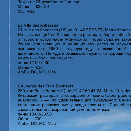
Закрыт с 23 декабря по 2 января
Меню — €25-30
MC, Visa
La Villa des Abbesses
61, rue des Abbesses (18); tel 01 42 57 96 77; Metro Abbess
Не засыпающий до 2 часов ночи ресторан, бар и чайный
от туристической части Монмартра, чтобы сюда не захо
близко для знающих и ценящих это место за дружел
американских 1950-х, вкусную еду и включенный
шампанского. Не ждите развысокой кухни, но хороший ср
районе — большая редкость.
пн-вс 12.00-0.00
Меню — €30
AmEx, DC, MC, Visa
L’Auberge des Trois Bonheurs
280, rue Saint-Honore (1); tel 01 42 60 43 24; Metro Tuileries
Китайский ресторан в совершенно некитайском район
диаспорой и — что удивительно для буржуазного Сент
листающих разложенные у входа газеты из Поднебес
замечательной лакированной утки по-пекински.
пн-вс 19.00-23.50
Обед — €30
AmEx, DC, MC, Visa