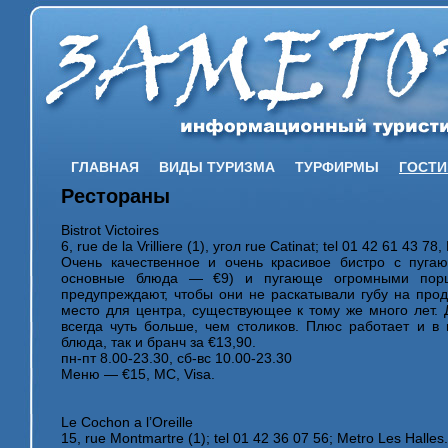
ГЛАВНАЯ
ВИДЫ ТУРИЗМА
ТУРФИРМЫ
ГОСТ
Рестораны
Bistrot Victoires
6, rue de la Vrilliere (1), угол rue Catinat; tel 01 42 61 43 78
Очень качественное и очень красивое бистро с пуг
основные блюда — €9) и пугающе огромными порц
предупреждают, чтобы они не раскатывали губу на про
место для центра, существующее к тому же много лет.
всегда чуть больше, чем столиков. Плюс работает и в 
блюда, так и бранч за €13,90.
пн-пт 8.00-23.30, сб-вс 10.00-23.30
Меню — €15, MC, Visa.
Le Cochon a l’Oreille
15, rue Montmartre (1); tel 01 42 36 07 56; Metro Les Halles.