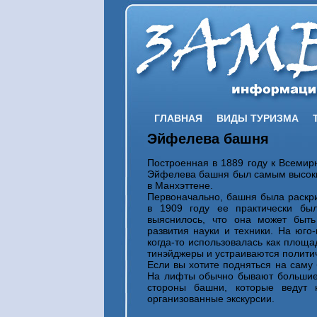
ГЛАВНАЯ
ВИДЫ ТУРИЗМА
Эйфелева башня
Построенная в 1889 году к Всемир
Эйфелева башня был самым высоким
в Манхэттене.
Первоначально, башня была раскри
в 1909 году ее практически был
выяснилось, что она может быт
развития науки и техники. На юго
когда-то использовалась как площа
тинэйджеры и устраиваются полити
Если вы хотите подняться на саму 
На лифты обычно бывают большие 
стороны башни, которые ведут
организованные экскурсии.