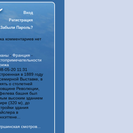
Вход
Регистрация
Забыли Пароль?
ка комментариев нет
раны
-
Франция
-
стопримечательности
рижа
08-05-20 11:31
строенная в 1889 году
Всемирной Выставке, в
мять о столетней
довщине Революции,
фелева башня был
мым высоким зданием
ире (320 м), до
стройки здания
айслера в
хэттене...
тршинская смотров...