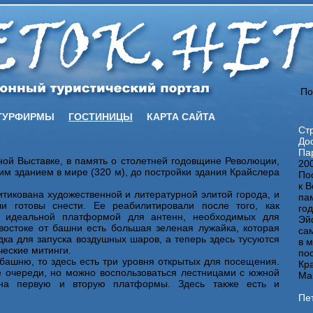
По
ТУРФИРМЫ
ГОСТИНИЦЫ
КАРТА САЙТА
Ст
До
Па
ной Выставке, в память о столетней годовщине Революции,
20
 зданием в мире (320 м), до постройки здания Крайслера
По
к 
тикована художественной и литературной элитой города, и
па
и готовы снести. Ее реабилитировали после того, как
го
ь идеальной платформой для антенн, необходимых для
Эй
-востоке от башни есть большая зеленая лужайка, которая
са
дка для запуска воздушных шаров, а теперь здесь тусуются
в м
ческие митинги.
по
башню, то здесь есть три уровня открытых для посещения.
Кр
очереди, но можно воспользоваться лестницами с южной
Ман
 на первую и вторую платформы. Здесь также есть и
Пе