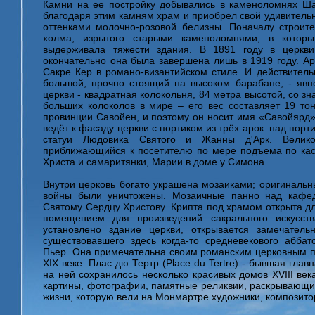
Камни на ее постройку добывались в каменоломнях Ша
благодаря этим камням храм и приобрел свой удивител
оттенками молочно-розовой белизны. Поначалу строит
холма, изрытого старыми каменоломнями, в которы
выдерживала тяжести здания. В 1891 году в церкв
окончательно она была завершена лишь в 1919 году. Ар
Сакре Кер в романо-византийском стиле. И действитель
большой, прочно стоящий на высоком барабане, - явн
церкви - квадратная колокольня, 84 метра высотой, со 
больших колоколов в мире – его вес составляет 19 тон
провинции Савойен, и поэтому он носит имя «Савойярд»
ведёт к фасаду церкви с портиком из трёх арок: над по
статуи Людовика Святого и Жанны д'Арк. Велик
приближающийся к посетителю по мере подъема по кас
Христа и самаритянки, Марии в доме у Симона.
Внутри церковь богато украшена мозаиками; оригинальн
войны были уничтожены. Мозаичные панно над кафе
Святому Сердцу Христову. Крипта под храмом открыта д
помещением для произведений сакрального искусст
установлено здание церкви, открывается замечател
существовавшего здесь когда-то средневекового абба
Пьер. Она примечательна своим романским церковным п
XIX веке. Плас дю Тертр (Place du Tertre) - бывшая гл
на ней сохранилось несколько красивых домов XVIII ве
картины, фотографии, памятные реликвии, раскрывающ
жизни, которую вели на Монмартре художники, композито