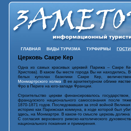
ГЛАВНАЯ
ВИДЫ ТУРИЗМА
ТУРФИРМЫ
ГОСТ
Церковь Сакре Кер
Одна из самых красивых церквей Парижа – Сакре Ке
Христова). В каком бы месте города Вы ни находились, 
белых куполах базилики Сакре Кер, величеств
Монмартрского холма
. В ее архитектурном облике явст
Фро в Периге на юго-западе Франции.
Строительство церкви финансировалось государством
французского национального самосознания после тяж
1870-1871 годов. Последовавшая за этой войной Велика
историю как Парижская коммуна, в ходе которой был уби
здесь, на Монмартре. В каком-то смысле церковь должна
С согласия верховного римско-католического духовенств
национального покаяния и примирения.