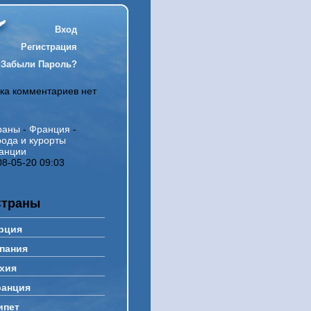
Вход
Регистрация
Забыли Пароль?
ка комментариев нет
раны
-
Франция
-
рода и курорты
анции
08-05-20 09:03
Страны
рция
пания
хия
анция
ипет