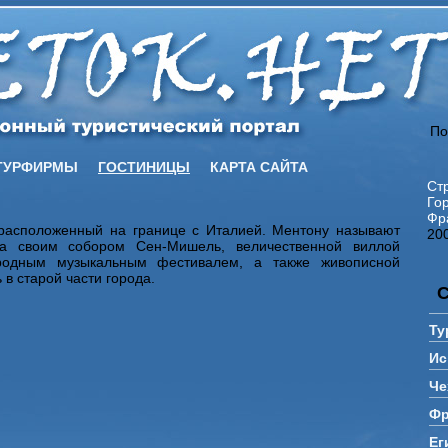
По
ТУРФИРМЫ
ГОСТИНИЦЫ
КАРТА САЙТА
Ст
Го
Фр
расположенный на границе с Италией. Ментону называют
20
на своим собором Сен-Мишель, величественной виллой
родным музыкальным фестивалем, а также живописной
 старой части города.
Ту
Ис
Че
Фр
Ег