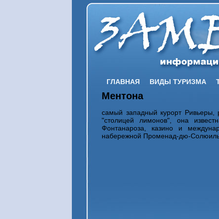
ГЛАВНАЯ
ВИДЫ ТУРИЗМА
Ментона
самый западный курорт Ривьеры, 
"столицей лимонов", она извест
Фонтанароза, казино и междуна
набережной Променад-дю-Солюиль в