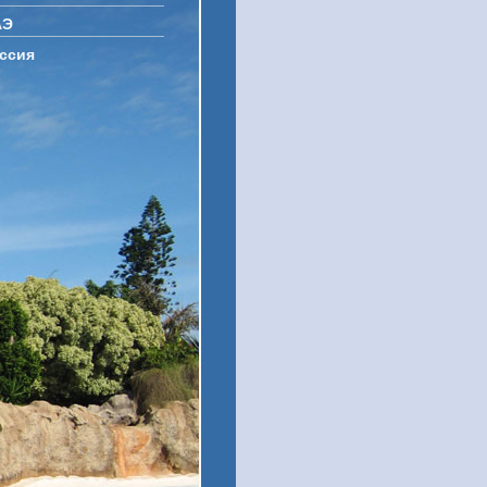
АЭ
ссия