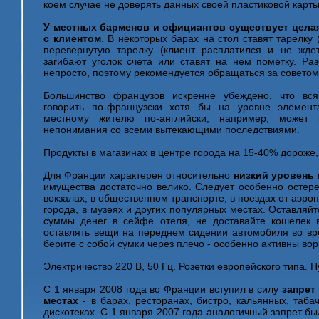
коем случае не доверять данных своей пластиковой карт
У местных барменов и официантов существует целая
с клиентом
. В некоторых барах на стол ставят тарелку 
перевернутую тарелку (клиент расплатился и не жде
загибают уголок счета или ставят на нем пометку. Раз
непросто, поэтому рекомендуется обращаться за советом
Большинство французов искренне убеждено, что вс
говорить по-французски хотя бы на уровне элемен
местному жителю по-английски, например, может 
непонимания со всеми вытекающими последствиями.
Продукты в магазинах в центре города на 15-40% дороже,
Для Франции характерен относительно
низкий уровень 
имущества достаточно велико. Следует особенно остере
вокзалах, в общественном транспорте, в поездах от аэро
города, в музеях и других популярных местах. Оставляй
суммы денег в сейфе отеля, не доставайте кошелек 
оставлять вещи на переднем сидении автомобиля во вре
берите с собой сумки через плечо - особенно активны во
Электричество 220 В, 50 Гц. Розетки европейского типа. 
С 1 января 2008 года во Франции вступил в силу
запрет
местах
- в барах, ресторанах, бистро, кальянных, таба
дискотеках. С 1 января 2007 года аналогичный запрет бы