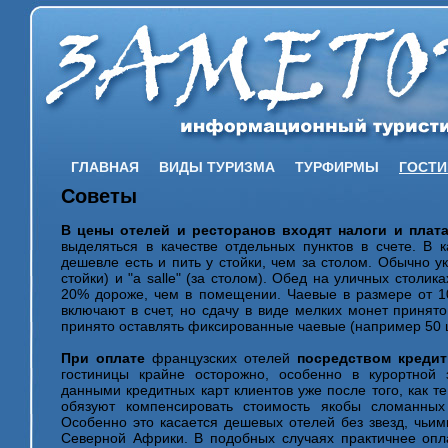
ГЛАВНАЯ
ВИДЫ ТУРИЗМА
ТУРФИРМЫ
ГОСТ
Советы
В цены отелей и ресторанов входят налоги и плат
выделяться в качестве отдельных пунктов в счете. В 
дешевле есть и пить у стойки, чем за столом. Обычно ук
стойки) и "а salle" (за столом). Обед на уличных столик
20% дороже, чем в помещении. Чаевые в размере от 10
включают в счет, но сдачу в виде мелких монет принято
принято оставлять фиксированные чаевые (например 50 ц
При оплате
французских отелей
посредством креди
гостиницы крайне осторожно, особенно в курортной
данными кредитных карт клиентов уже после того, как т
обязуют компенсировать стоимость якобы сломанных 
Особенно это касается дешевых отелей без звезд, чьи
Северной Африки. В подобных случаях практичнее опл