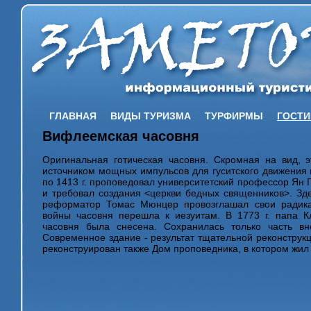
ГЛАВНАЯ
ВИДЫ ТУРИЗМА
ТУРФИРМЫ
ГОСТ
Вифлеемская часовня
Оригинальная готическая часовня. Скромная на вид, 
источником мощных импульсов для гуситского движения 
по 1413 г. проповедовал университетский профессор Ян 
и требовал создания <церкви бедных священников>. Здес
реформатор Томас Мюнцер провозглашал свои радика
войны часовня перешла к иезуитам. В 1773 г. папа К
часовня была снесена. Сохранилась только часть в
Современное здание - результат тщательной реконструк
реконструирован также Дом проповедника, в котором жил 