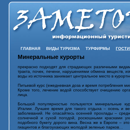
ГЛАВНАЯ
ВИДЫ ТУРИЗМА
ТУРФИРМЫ
ГОСТ
Минеральные курорты
прекрасно подходят для страдающих различными видам
тракта, почек, печени, нарушениями обмена веществ, и
воды из источника занимает центральное место в курорт
Питьевой курс (ежедневная доза и время потребления ми
Кроме того, лечение водой способствует очищению орг
лица.
Большой популярностью пользуются минеральные ку
Италии. Лучшее время для такого отдыха – осень и ве
заболеваний. Не опасайтесь осенней прохлады – сред
солнечной и сухой погодой, роскошными красками ух
подобного букету дорого вина. Весна же в Европе – эт
гиацинтов и благоухающих молодой зеленью парков…