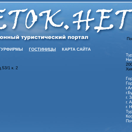
По
ТУРФИРМЫ
ГОСТИНИЦЫ
КАРТА САЙТА
Ту
Ни
20
.53/1 к. 2
Хим
Го
Го
г.А
г.Б
г. 
г. 
г. 
Ту
Ког
По