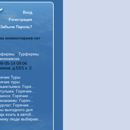
Вход
Регистрация
Забыли Пароль?
ка комментариев нет
рфирмы
-
Турфирмы
жнекамска
08-05-14 09:06
иков, д.53/1 к. 2
рячие Туры
рячие туры
льметьевск: Горя...
угульма: Горячие...
Заинск: Горячие ...
Азнакаево: Горяч...
Нурлат: Горячие ...
ры выходного дня
да ехать в автоб...
чему люди выбираю...