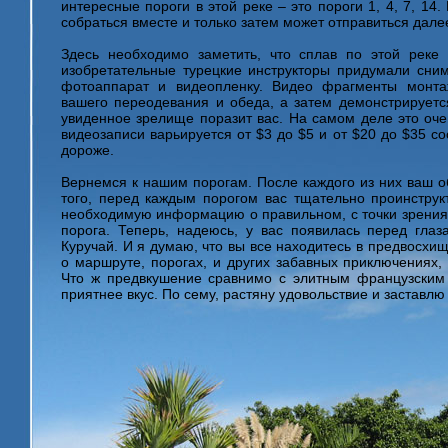
интересные пороги в этой реке – это пороги 1, 4, 7, 14.
собраться вместе и только затем может отправиться дале
Здесь необходимо заметить, что сплав по этой реке 
изобретательные турецкие инструкторы придумали сним
фотоаппарат и видеопленку. Видео фрагменты монта
вашего переодевания и обеда, а затем демонстрируется
увиденное зрелище поразит вас. На самом деле это оче
видеозаписи варьируется от $3 до $5 и от $20 до $35 с
дороже.
Вернемся к нашим порогам. После каждого из них ваш о
того, перед каждым порогом вас тщательно проинструкт
необходимую информацию о правильном, с точки зрения 
порога. Теперь, надеюсь, у вас появилась перед гла
Куручай. И я думаю, что вы все находитесь в предвосхи
о маршруте, порогах, и других забавных приключениях,
Что ж предвкушение сравнимо с элитным французским
приятнее вкус. По сему, растяну удовольствие и застав