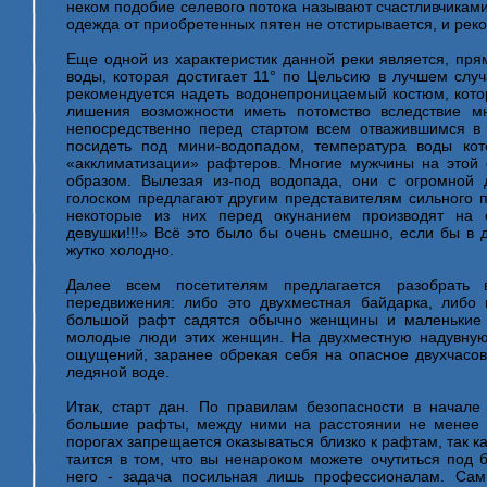
неком подобие селевого потока называют счастливчиками
одежда от приобретенных пятен не отстирывается, и реко
Еще одной из характеристик данной реки является, пр
воды, которая достигает 11° по Цельсию в лучшем слу
рекомендуется надеть водонепроницаемый костюм, котор
лишения возможности иметь потомство вследствие м
непосредственно перед стартом всем отважившимся в 
посидеть под мини-водопадом, температура воды ко
«акклиматизации» рафтеров. Многие мужчины на этой
образом. Вылезая из-под водопада, они с огромной
голоском предлагают другим представителям сильного п
некоторые из них перед окунанием производят на 
девушки!!!» Всё это было бы очень смешно, если бы в 
жутко холодно.
Далее всем посетителям предлагается разобрать
передвижения: либо это двухместная байдарка, либо 
большой рафт садятся обычно женщины и маленькие 
молодые люди этих женщин. На двухместную надувную
ощущений, заранее обрекая себя на опасное двухчасов
ледяной воде.
Итак, старт дан. По правилам безопасности в начале
большие рафты, между ними на расстоянии не менее 
порогах запрещается оказываться близко к рафтам, так 
таится в том, что вы ненароком можете очутиться под 
него - задача посильная лишь профессионалам. Са