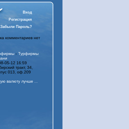
Вход
Регистрация
Забыли Пароль?
ка комментариев нет
рфирмы
-
Турфирмы
зани
08-05-12 16:59
ирский тракт, 34,
рпус 013, оф.209
ую валюту лучше ...