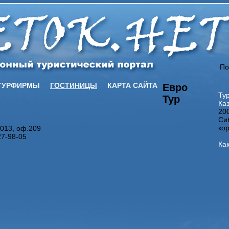
По
ТУРФИРМЫ
ГОСТИНИЦЫ
КАРТА САЙТА
Евро
Ту
Тур
Ка
20
Сиб
ко
 013, оф.209
27-98-05
Как