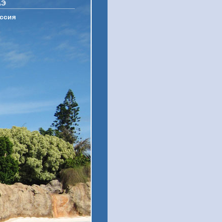
АЭ
ссия