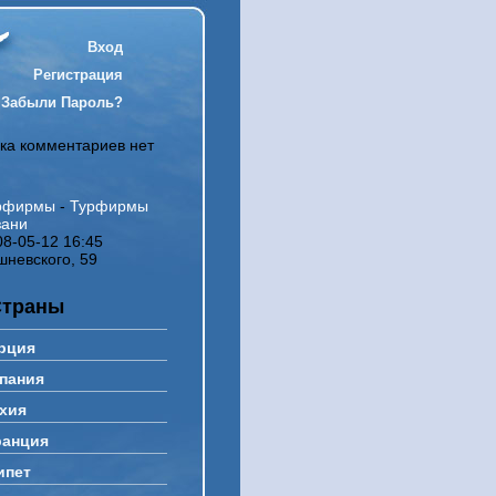
Вход
Регистрация
Забыли Пароль?
ка комментариев нет
рфирмы
-
Турфирмы
зани
08-05-12 16:45
шневского, 59
Страны
рция
пания
хия
анция
ипет