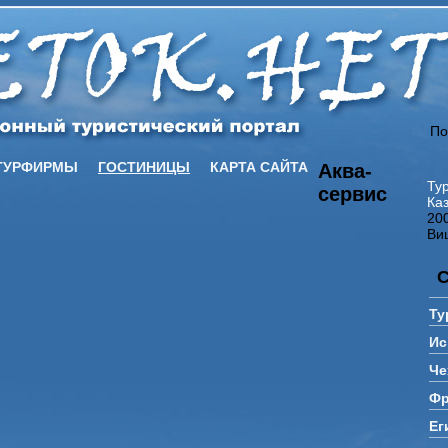
По
ТУРФИРМЫ
ГОСТИНИЦЫ
КАРТА САЙТА
Аква-
Ту
сервис
Ка
20
Ви
Ту
Ис
Че
Фр
Ег